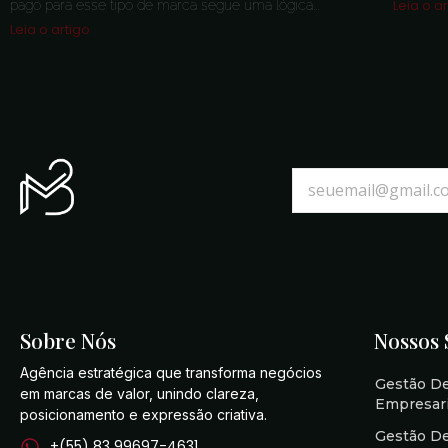
Leia o a
pago para esse tipo de marca segue uma lógica...
Leia o artigo
Sobre Nós
Nossos 
Agência estratégica que transforma negócios
Gestão D
em marcas de valor, unindo clareza,
Empresari
posicionamento e expressão criativa.
Gestão De
+(55) 83 99697-4631