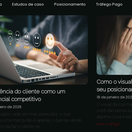
a
Estudos de caso
Posicionamento
Tráfego Pago
Como o visual
seu posicion
iência do cliente como um
18 de janeiro de 20
ncial competitivo
O visual da sua m
eiro de 2026
você não pensa so
ados cada vez mais parecidos, o que
alguma coisa e ess
ia uma marca não é apenas o que ela vende,
Leia o artigo
ela faz o cliente se...