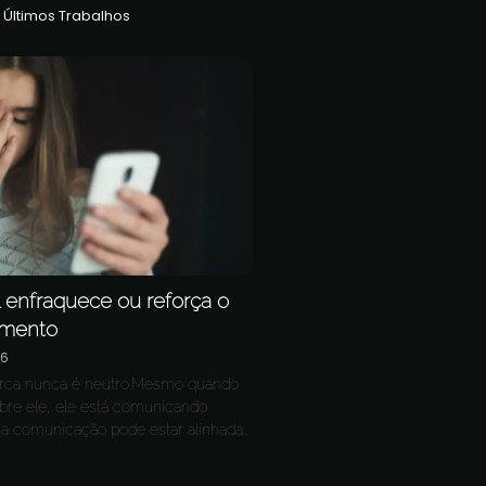
Últimos Trabalhos
 enfraquece ou reforça o
amento
26
arca nunca é neutro.Mesmo quando
bre ele, ele está comunicando
a comunicação pode estar alinhada...