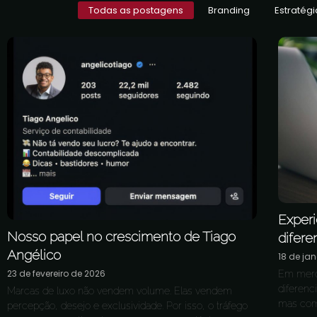
Todas as postagens
Branding
Estratégi
Exper
Nosso papel no crescimento de Tiago
difere
Angélico
18 de jan
23 de fevereiro de 2026
Em merc
diferenc
Marcas de luxo não vendem volume. Elas vendem
mas como 
percepção, desejo e exclusividade. Por isso, o tráfego